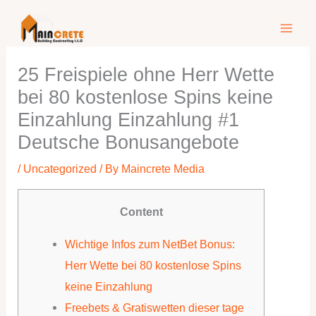
Skip
to
content
25 Freispiele ohne Herr Wette
bei 80 kostenlose Spins keine
Einzahlung Einzahlung #1
Deutsche Bonusangebote
/
Uncategorized
/ By
Maincrete Media
Content
Wichtige Infos zum NetBet Bonus:
Herr Wette bei 80 kostenlose Spins
keine Einzahlung
Freebets & Gratiswetten dieser tage