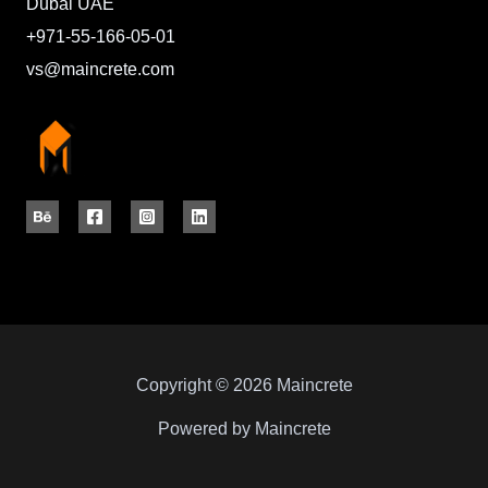
Dubai UAE
+971-55-166-05-01
vs@maincrete.com
Copyright © 2026 Maincrete
Powered by Maincrete