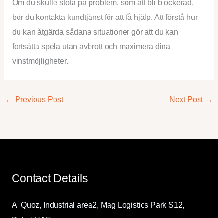
Om du skulle stöta på problem, som att bli blockerad,
bör du kontakta kundtjänst för att få hjälp. Att förstå hur
du kan åtgärda sådana situationer gör att du kan
fortsätta spela utan avbrott och maximera dina
vinstmöjligheter.
←
Previous Post
Next Post
→
Contact Details
Al Quoz, Industrial area2, Mag Logistics Park S12,