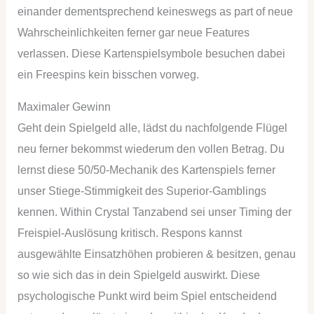
einander dementsprechend keineswegs as part of neue
Wahrscheinlichkeiten ferner gar neue Features
verlassen. Diese Kartenspielsymbole besuchen dabei
ein Freespins kein bisschen vorweg.
Maximaler Gewinn
Geht dein Spielgeld alle, lädst du nachfolgende Flügel
neu ferner bekommst wiederum den vollen Betrag. Du
lernst diese 50/50-Mechanik des Kartenspiels ferner
unser Stiege-Stimmigkeit des Superior-Gamblings
kennen. Within Crystal Tanzabend sei unser Timing der
Freispiel-Auslösung kritisch. Respons kannst
ausgewählte Einsatzhöhen probieren & besitzen, genau
so wie sich das in dein Spielgeld auswirkt. Diese
psychologische Punkt wird beim Spiel entscheidend