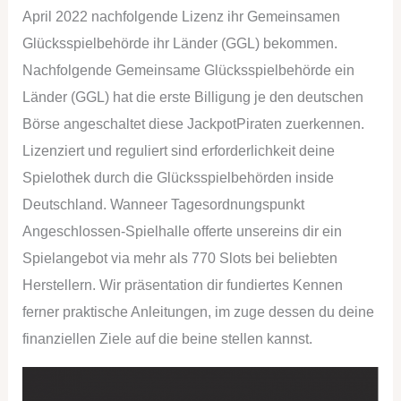
April 2022 nachfolgende Lizenz ihr Gemeinsamen
Glücksspielbehörde ihr Länder (GGL) bekommen.
Nachfolgende Gemeinsame Glücksspielbehörde ein
Länder (GGL) hat die erste Billigung je den deutschen
Börse angeschaltet diese JackpotPiraten zuerkennen.
Lizenziert und reguliert sind erforderlichkeit deine
Spielothek durch die Glücksspielbehörden inside
Deutschland. Wanneer Tagesordnungspunkt
Angeschlossen-Spielhalle offerte unsereins dir ein
Spielangebot via mehr als 770 Slots bei beliebten
Herstellern. Wir präsentation dir fundiertes Kennen
ferner praktische Anleitungen, im zuge dessen du deine
finanziellen Ziele auf die beine stellen kannst.