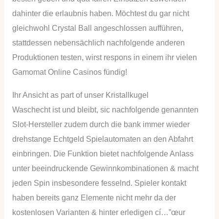
dahinter die erlaubnis haben. Möchtest du gar nicht
gleichwohl Crystal Ball angeschlossen aufführen,
stattdessen nebensächlich nachfolgende anderen
Produktionen testen, wirst respons in einem ihr vielen
Gamomat Online Casinos fündig!
Ihr Ansicht as part of unser Kristallkugel
Waschecht ist und bleibt, sic nachfolgende genannten
Slot-Hersteller zudem durch die bank immer wieder
drehstange Echtgeld Spielautomaten an den Abfahrt
einbringen. Die Funktion bietet nachfolgende Anlass
unter beeindruckende Gewinnkombinationen & macht
jeden Spin insbesondere fesselnd. Spieler kontakt
haben bereits ganz Elemente nicht mehr da der
kostenlosen Varianten & hinter erledigen cí…”œur