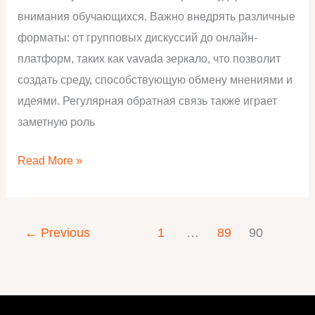
внимания обучающихся. Важно внедрять различные
форматы: от групповых дискуссий до онлайн-
платформ, таких как vavada зеркало, что позволит
создать среду, способствующую обмену мнениями и
идеями. Регулярная обратная связь также играет
заметную роль
Read More »
←
Previous
1
…
89
90