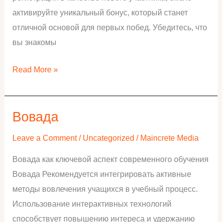
активируйте уникальный бонус, который станет
отличной основой для первых побед. Убедитесь, что
вы знакомы
Read More »
Вовада
Вовада
Leave a Comment
/
Uncategorized
/
Maincrete Media
Вовада как ключевой аспект современного обучения
Вовада Рекомендуется интегрировать активные
методы вовлечения учащихся в учебный процесс.
Использование интерактивных технологий
способствует повышению интереса и удержанию