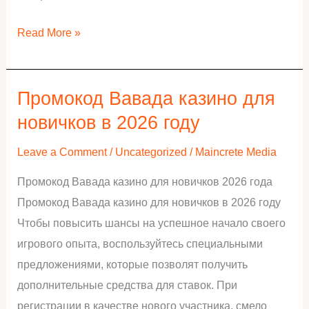
Read More »
Промокод Вавада казино для
Промокод
Вавада
новичков в 2026 году
казино
Leave a Comment
/
Uncategorized
/
Maincrete Media
для
новичков
Промокод Вавада казино для новичков 2026 года
в
Промокод Вавада казино для новичков в 2026 году
2026
Чтобы повысить шансы на успешное начало своего
году
игрового опыта, воспользуйтесь специальными
предложениями, которые позволят получить
дополнительные средства для ставок. При
регистрации в качестве нового участника, смело