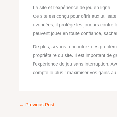
Le site et l’expérience de jeu en ligne
Ce site est conçu pour offrir aux utilisa
avancées, il protège les joueurs contre l
peuvent jouer en toute confiance, sachan
De plus, si vous rencontrez des problèm
propriétaire du site. Il est important de 
l’expérience de jeu sans interruption. A
compte le plus : maximiser vos gains au
←
Previous Post