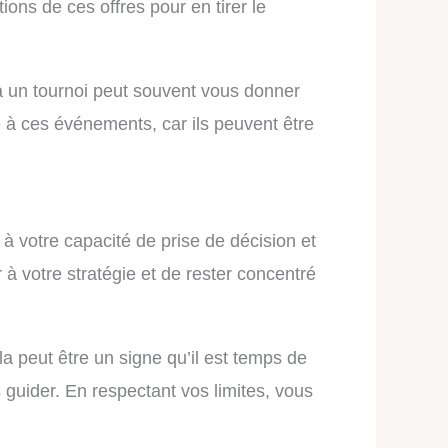
ons de ces offres pour en tirer le
 à un tournoi peut souvent vous donner
 à ces événements, car ils peuvent être
 à votre capacité de prise de décision et
à votre stratégie et de rester concentré
la peut être un signe qu’il est temps de
 guider. En respectant vos limites, vous