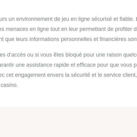
teurs un environnement de jeu en ligne sécurisé et fiable.
es menaces en ligne tout en leur permettant de profiter d
t que leurs informations personnelles et financières son
es d’accès ou si vous êtes bloqué pour une raison quelc
garantir une assistance rapide et efficace pour que vous p
vec cet engagement envers la sécurité et le service clien
 casino.