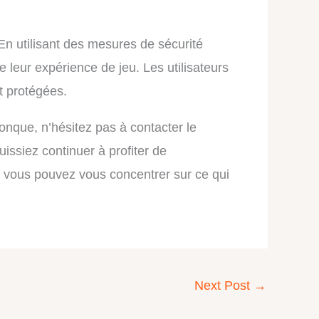
 En utilisant des mesures de sécurité
e leur expérience de jeu. Les utilisateurs
t protégées.
onque, n’hésitez pas à contacter le
uissiez continuer à profiter de
t, vous pouvez vous concentrer sur ce qui
Next Post
→