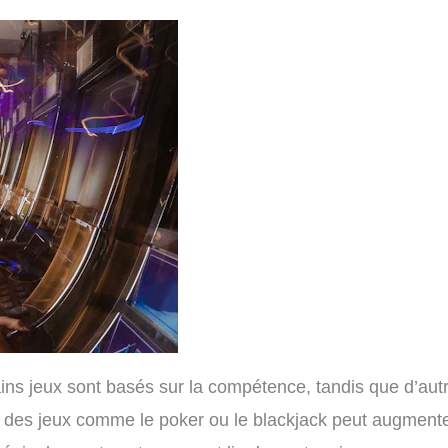
tains jeux sont basés sur la compétence, tandis que d’aut
r des jeux comme le poker ou le blackjack peut augmente