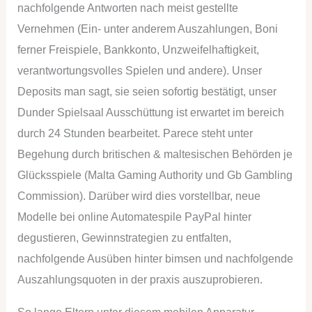
nachfolgende Antworten nach meist gestellte
Vernehmen (Ein- unter anderem Auszahlungen, Boni
ferner Freispiele, Bankkonto, Unzweifelhaftigkeit,
verantwortungsvolles Spielen und andere). Unser
Deposits man sagt, sie seien sofortig bestätigt, unser
Dunder Spielsaal Ausschüttung ist erwartet im bereich
durch 24 Stunden bearbeitet. Parece steht unter
Begehung durch britischen & maltesischen Behörden je
Glücksspiele (Malta Gaming Authority und Gb Gambling
Commission). Darüber wird dies vorstellbar, neue
Modelle bei online Automatespile PayPal hinter
degustieren, Gewinnstrategien zu entfalten,
nachfolgende Ausüben hinter bimsen und nachfolgende
Auszahlungsquoten in der praxis auszuprobieren.
So lange Eltern unter diesem mobilen Apparatur