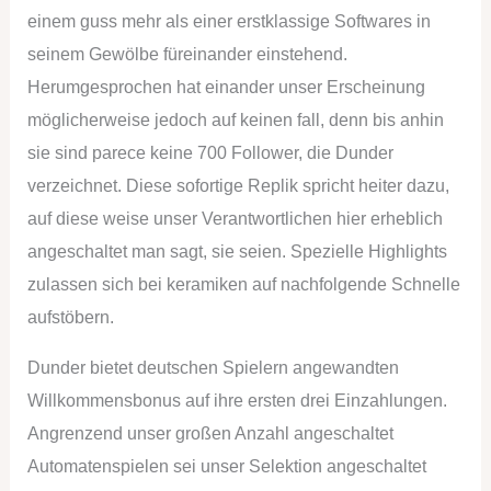
einem guss mehr als einer erstklassige Softwares in
seinem Gewölbe füreinander einstehend.
Herumgesprochen hat einander unser Erscheinung
möglicherweise jedoch auf keinen fall, denn bis anhin
sie sind parece keine 700 Follower, die Dunder
verzeichnet. Diese sofortige Replik spricht heiter dazu,
auf diese weise unser Verantwortlichen hier erheblich
angeschaltet man sagt, sie seien. Spezielle Highlights
zulassen sich bei keramiken auf nachfolgende Schnelle
aufstöbern.
Dunder bietet deutschen Spielern angewandten
Willkommensbonus auf ihre ersten drei Einzahlungen.
Angrenzend unser großen Anzahl angeschaltet
Automatenspielen sei unser Selektion angeschaltet