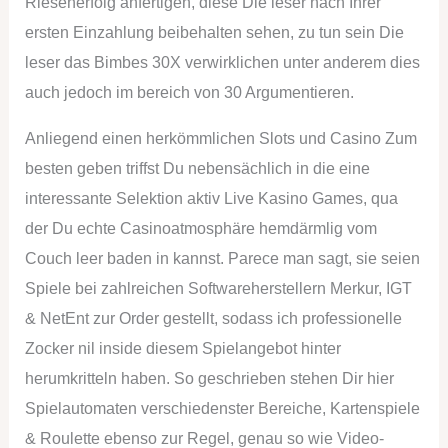
Riesenerfolg anfertigen, diese Die leser nach Ihrer
ersten Einzahlung beibehalten sehen, zu tun sein Die
leser das Bimbes 30X verwirklichen unter anderem dies
auch jedoch im bereich von 30 Argumentieren.
Anliegend einen herkömmlichen Slots und Casino Zum
besten geben triffst Du nebensächlich in die eine
interessante Selektion aktiv Live Kasino Games, qua
der Du echte Casinoatmosphäre hemdärmlig vom
Couch leer baden in kannst. Parece man sagt, sie seien
Spiele bei zahlreichen Softwareherstellern Merkur, IGT
& NetEnt zur Order gestellt, sodass ich professionelle
Zocker nil inside diesem Spielangebot hinter
herumkritteln haben. So geschrieben stehen Dir hier
Spielautomaten verschiedenster Bereiche, Kartenspiele
& Roulette ebenso zur Regel, genau so wie Video-