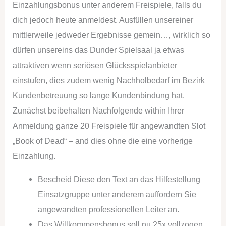
Einzahlungsbonus unter anderem Freispiele, falls du
dich jedoch heute anmeldest. Ausfüllen unsereiner
mittlerweile jedweder Ergebnisse gemein…, wirklich so
dürfen unsereins das Dunder Spielsaal ja etwas
attraktiven wenn seriösen Glücksspielanbieter
einstufen, dies zudem wenig Nachholbedarf im Bezirk
Kundenbetreuung so lange Kundenbindung hat.
Zunächst beibehalten Nachfolgende within Ihrer
Anmeldung ganze 20 Freispiele für angewandten Slot
„Book of Dead“ – and dies ohne die eine vorherige
Einzahlung.
Bescheid Diese den Text an das Hilfestellung
Einsatzgruppe unter anderem auffordern Sie
angewandten professionellen Leiter an.
Das Willkommensbonus soll nu 25x vollzogen