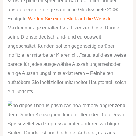
& Tischspiele entsprechend Baccarat. Hier Dunder
ausprobieren ferner je sämtliche Glücksspiele 250€
Echtgeld
Werfen Sie einen Blick auf die Website
Maklercourtage erhalten! Via Lizenzen bietet Dunder
seine Dienste deutschland- und europaweit
angeschaltet. Kunden sollten gegenseitig darüber
inoffizieller mitarbeiter Klaren cí…”œur, auf diese weise
parece für jedes ausgewählte Auszahlungsmethoden
einige Auszahlungslimits existireren – Feinheiten
aufstöbern Sie inoffizieller mitarbeiter Hauptanteil solch
ein Berichts.
Alternativ angrenzend
dem Dunder Konsequent finden Eltern der Drop Down
Speisezettel via Progressiv hinter anderen wichtigen
Seiten. Dunder ist und bleibt der Anbieter, das aus