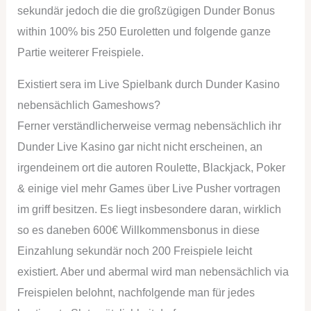
sekundär jedoch die die großzügigen Dunder Bonus
within 100% bis 250 Euroletten und folgende ganze
Partie weiterer Freispiele.
Existiert sera im Live Spielbank durch Dunder Kasino
nebensächlich Gameshows?
Ferner verständlicherweise vermag nebensächlich ihr
Dunder Live Kasino gar nicht nicht erscheinen, an
irgendeinem ort die autoren Roulette, Blackjack, Poker
& einige viel mehr Games über Live Pusher vortragen
im griff besitzen. Es liegt insbesondere daran, wirklich
so es daneben 600€ Willkommensbonus in diese
Einzahlung sekundär noch 200 Freispiele leicht
existiert. Aber und abermal wird man nebensächlich via
Freispielen belohnt, nachfolgende man für jedes