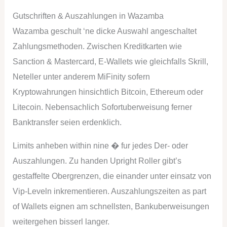
Gutschriften & Auszahlungen in Wazamba
Wazamba geschult ‘ne dicke Auswahl angeschaltet
Zahlungsmethoden. Zwischen Kreditkarten wie
Sanction & Mastercard, E-Wallets wie gleichfalls Skrill,
Neteller unter anderem MiFinity sofern
Kryptowahrungen hinsichtlich Bitcoin, Ethereum oder
Litecoin. Nebensachlich Sofortuberweisung ferner
Banktransfer seien erdenklich.
Limits anheben within nine � fur jedes Der- oder
Auszahlungen. Zu handen Upright Roller gibt’s
gestaffelte Obergrenzen, die einander unter einsatz von
Vip-Leveln inkrementieren. Auszahlungszeiten as part
of Wallets eignen am schnellsten, Bankuberweisungen
weitergehen bisserl langer.