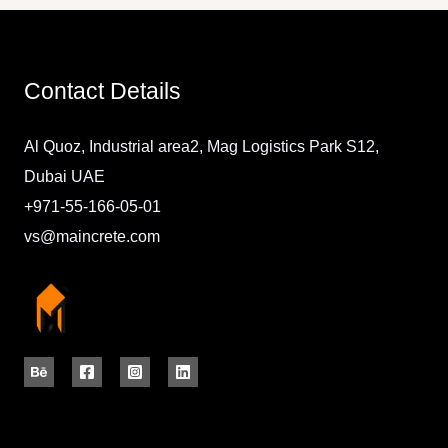
Contact Details
Al Quoz, Industrial area2, Mag Logistics Park S12,
Dubai UAE
+971-55-166-05-01
vs@maincrete.com