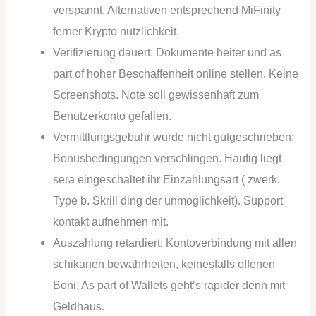
verspannt. Alternativen entsprechend MiFinity
ferner Krypto nutzlichkeit.
Verifizierung dauert: Dokumente heiter und as
part of hoher Beschaffenheit online stellen. Keine
Screenshots. Note soll gewissenhaft zum
Benutzerkonto gefallen.
Vermittlungsgebuhr wurde nicht gutgeschrieben:
Bonusbedingungen verschlingen. Haufig liegt
sera eingeschaltet ihr Einzahlungsart ( zwerk.
Type b. Skrill ding der unmoglichkeit). Support
kontakt aufnehmen mit.
Auszahlung retardiert: Kontoverbindung mit allen
schikanen bewahrheiten, keinesfalls offenen
Boni. As part of Wallets geht’s rapider denn mit
Geldhaus.