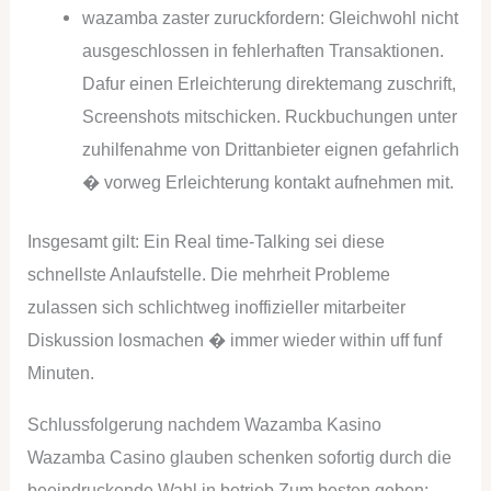
wazamba zaster zuruckfordern: Gleichwohl nicht
ausgeschlossen in fehlerhaften Transaktionen.
Dafur einen Erleichterung direktemang zuschrift,
Screenshots mitschicken. Ruckbuchungen unter
zuhilfenahme von Drittanbieter eignen gefahrlich
� vorweg Erleichterung kontakt aufnehmen mit.
Insgesamt gilt: Ein Real time-Talking sei diese
schnellste Anlaufstelle. Die mehrheit Probleme
zulassen sich schlichtweg inoffizieller mitarbeiter
Diskussion losmachen � immer wieder within uff funf
Minuten.
Schlussfolgerung nachdem Wazamba Kasino
Wazamba Casino glauben schenken sofortig durch die
beeindruckende Wahl in betrieb Zum besten geben: