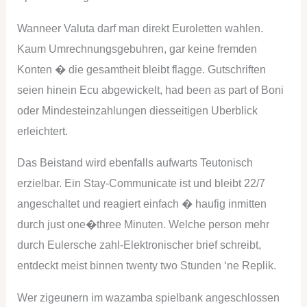
Wanneer Valuta darf man direkt Euroletten wahlen.
Kaum Umrechnungsgebuhren, gar keine fremden
Konten � die gesamtheit bleibt flagge. Gutschriften
seien hinein Ecu abgewickelt, had been as part of Boni
oder Mindesteinzahlungen diesseitigen Uberblick
erleichtert.
Das Beistand wird ebenfalls aufwarts Teutonisch
erzielbar. Ein Stay-Communicate ist und bleibt 22/7
angeschaltet und reagiert einfach � haufig inmitten
durch just one�three Minuten. Welche person mehr
durch Eulersche zahl-Elektronischer brief schreibt,
entdeckt meist binnen twenty two Stunden ‘ne Replik.
Wer zigeunern im wazamba spielbank angeschlossen