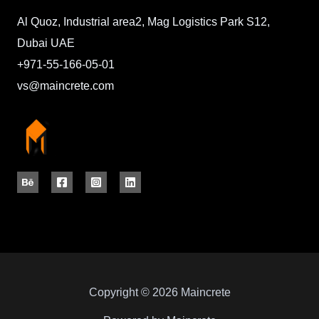
Al Quoz, Industrial area2, Mag Logistics Park S12,
Dubai UAE
+971-55-166-05-01
vs@maincrete.com
Copyright © 2026 Maincrete