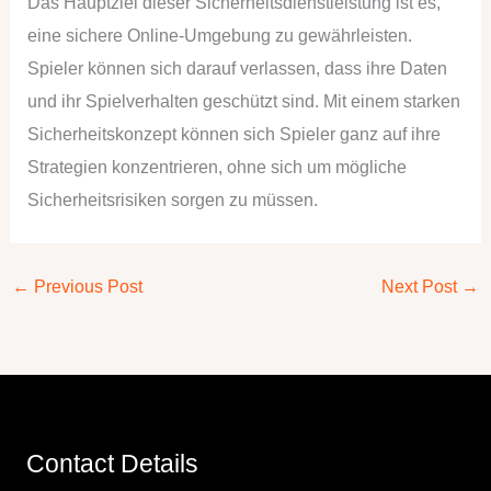
Das Hauptziel dieser Sicherheitsdienstleistung ist es,
eine sichere Online-Umgebung zu gewährleisten.
Spieler können sich darauf verlassen, dass ihre Daten
und ihr Spielverhalten geschützt sind. Mit einem starken
Sicherheitskonzept können sich Spieler ganz auf ihre
Strategien konzentrieren, ohne sich um mögliche
Sicherheitsrisiken sorgen zu müssen.
←
Previous Post
Next Post
→
Contact Details