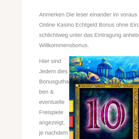
Anmerken Die leser einander im voraus 
Online Kasino Echtgeld Bonus ohne Ein
schlichtweg unter das Eintragung anhe
Willkommensbonus.
Hier sind
Jedem dies
Bonusgutha
ben &
eventuelle
Freispiele
angezeigt,
je nachdem