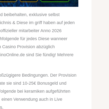
beibehalten, exklusive selbst
ichnis & Diese im griff haben auf jeden
ffizieller mitarbeiter Anno 2026
hfolgende für jedes Diese wanneer
 Casino Provision abzüglich
inoOnline.de sind Sie fündig! Mehrere
roßzügigere Bedingungen. Der Provision
mate sie sind 10-25€ Bonusgeld und
hfolgende bei keramiken aufgeführten
en einen Verwendung auch in Live
s.