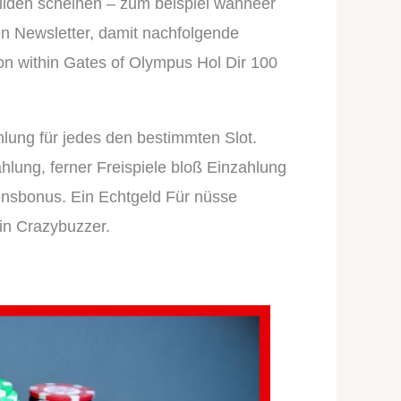
ilden scheinen – zum beispiel wanneer
en Newsletter, damit nachfolgende
on within Gates of Olympus Hol Dir 100
hlung für jedes den bestimmten Slot.
hlung, ferner Freispiele bloß Einzahlung
nsbonus. Ein Echtgeld Für nüsse
in Crazybuzzer.