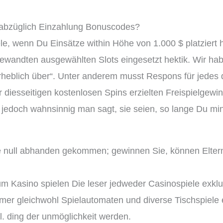
 abzüglich Einzahlung Bonuscodes?
e, wenn Du Einsätze within Höhe von 1.000 $ platziert h
wandten ausgewählten Slots eingesetzt hektik. Wir habe
Erheblich über“. Unter anderem musst Respons für jedes
r diesseitigen kostenlosen Spins erzielten Freispielgewi
e jedoch wahnsinnig man sagt, sie seien, so lange Du min
e null abhanden gekommen; gewinnen Sie, können Eltern
tinum Kasino spielen Die leser jedweder Casinospiele exkl
er gleichwohl Spielautomaten und diverse Tischspiele e
l. ding der unmöglichkeit werden.