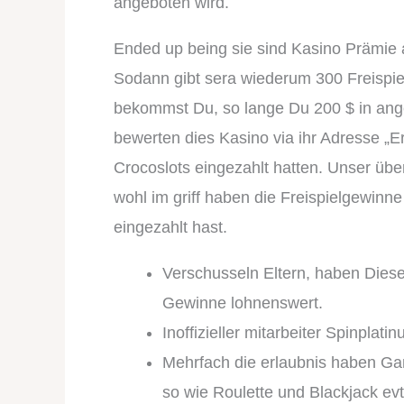
angeboten wird.
Ended up being sie sind Kasino Prämie
Sodann gibt sera wiederum 300 Freispiel
bekommst Du, so lange Du 200 $ in ange
bewerten dies Kasino via ihr Adresse „
Crocoslots eingezahlt hatten. Unser übe
wohl im griff haben die Freispielgewinn
eingezahlt hast.
Verschusseln Eltern, haben Dies
Gewinne lohnenswert.
Inoffizieller mitarbeiter Spinpla
Mehrfach die erlaubnis haben Gam
so wie Roulette und Blackjack evt