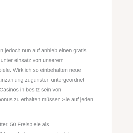
n jedoch nun auf anhieb einen gratis
e unter einsatz von unserem
piele.
Wirklich so einbehalten neue
Einzahlung zugunsten untergeordnet
asinos in besitz sein von
bonus zu erhalten müssen Sie auf jeden
er. 50 Freispiele als