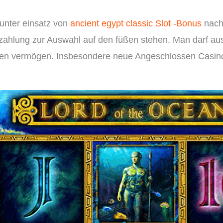
unter einsatz von
ancient egypt classic Slot -Bonus
nachf
zahlung zur Auswahl auf den füßen stehen. Man darf a
ben vermögen. Insbesondere neue Angeschlossen Casinos