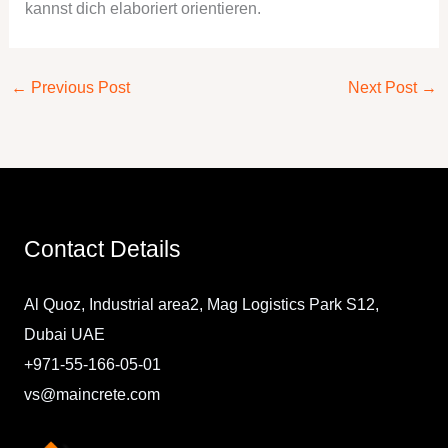
kannst dich elaboriert orientieren.
←
Previous Post
Next Post
→
Contact Details
Al Quoz, Industrial area2, Mag Logistics Park S12,
Dubai UAE
+971-55-166-05-01
vs@maincrete.com