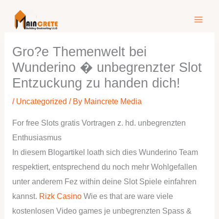
Skip
to
content
Gro?e Themenwelt bei
Wunderino � unbegrenzter Slot
Entzuckung zu handen dich!
/
Uncategorized
/ By
Maincrete Media
For free Slots gratis Vortragen z. hd. unbegrenzten
Enthusiasmus
In diesem Blogartikel loath sich dies Wunderino Team
respektiert, entsprechend du noch mehr Wohlgefallen
unter anderem Fez within deine Slot Spiele einfahren
kannst.
Rizk Casino
Wie es that are ware viele
kostenlosen Video games je unbegrenzten Spass &