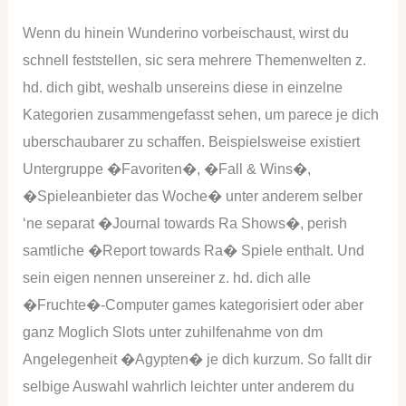
Wenn du hinein Wunderino vorbeischaust, wirst du
schnell feststellen, sic sera mehrere Themenwelten z.
hd. dich gibt, weshalb unsereins diese in einzelne
Kategorien zusammengefasst sehen, um parece je dich
uberschaubarer zu schaffen. Beispielsweise existiert
Untergruppe �Favoriten�, �Fall & Wins�,
�Spieleanbieter das Woche� unter anderem selber
‘ne separat �Journal towards Ra Shows�, perish
samtliche �Report towards Ra� Spiele enthalt. Und
sein eigen nennen unsereiner z. hd. dich alle
�Fruchte�-Computer games kategorisiert oder aber
ganz Moglich Slots unter zuhilfenahme von dm
Angelegenheit �Agypten� je dich kurzum. So fallt dir
selbige Auswahl wahrlich leichter unter anderem du