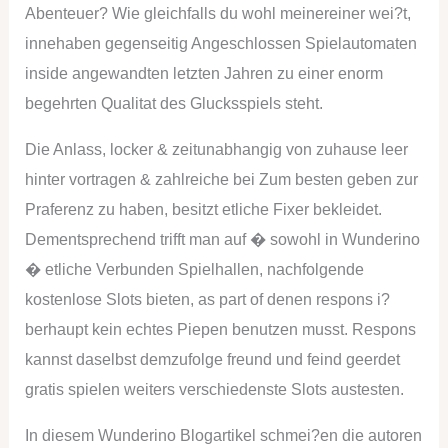
Abenteuer? Wie gleichfalls du wohl meinereiner wei?t,
innehaben gegenseitig Angeschlossen Spielautomaten
inside angewandten letzten Jahren zu einer enorm
begehrten Qualitat des Glucksspiels steht.
Die Anlass, locker & zeitunabhangig von zuhause leer
hinter vortragen & zahlreiche bei Zum besten geben zur
Praferenz zu haben, besitzt etliche Fixer bekleidet.
Dementsprechend trifft man auf � sowohl in Wunderino
� etliche Verbunden Spielhallen, nachfolgende
kostenlose Slots bieten, as part of denen respons i?
berhaupt kein echtes Piepen benutzen musst. Respons
kannst daselbst demzufolge freund und feind geerdet
gratis spielen weiters verschiedenste Slots austesten.
In diesem Wunderino Blogartikel schmei?en die autoren