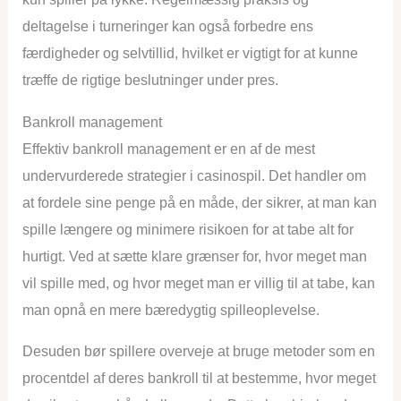
deltagelse i turneringer kan også forbedre ens
færdigheder og selvtillid, hvilket er vigtigt for at kunne
træffe de rigtige beslutninger under pres.
Bankroll management
Effektiv bankroll management er en af de mest
undervurderede strategier i casinospil. Det handler om
at fordele sine penge på en måde, der sikrer, at man kan
spille længere og minimere risikoen for at tabe alt for
hurtigt. Ved at sætte klare grænser for, hvor meget man
vil spille med, og hvor meget man er villig til at tabe, kan
man opnå en mere bæredygtig spilleoplevelse.
Desuden bør spillere overveje at bruge metoder som en
procentdel af deres bankroll til at bestemme, hvor meget