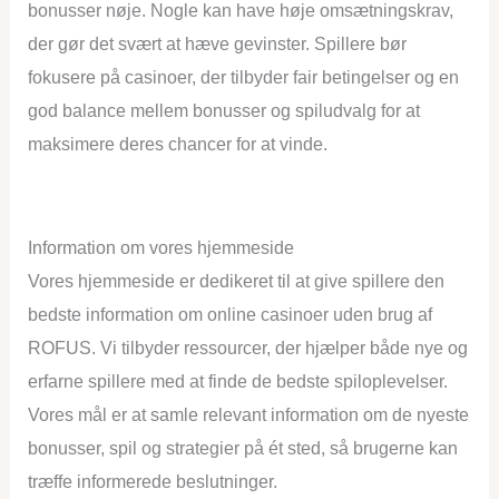
bonusser nøje. Nogle kan have høje omsætningskrav,
der gør det svært at hæve gevinster. Spillere bør
fokusere på casinoer, der tilbyder fair betingelser og en
god balance mellem bonusser og spiludvalg for at
maksimere deres chancer for at vinde.
Information om vores hjemmeside
Vores hjemmeside er dedikeret til at give spillere den
bedste information om online casinoer uden brug af
ROFUS. Vi tilbyder ressourcer, der hjælper både nye og
erfarne spillere med at finde de bedste spiloplevelser.
Vores mål er at samle relevant information om de nyeste
bonusser, spil og strategier på ét sted, så brugerne kan
træffe informerede beslutninger.