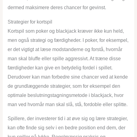
dermed maksimere deres chancer for gevinst.
Strategier for kortspil
Kortspil som poker og blackjack kræver ikke kun held,
men også strategi og færdigheder. I poker, for eksempel,
er det vigtigt at læse modstanderne og forstå, hvornår
man skal bluffe eller spille aggressivt. At træne disse
færdigheder kan give en betydelig fordel i spillet.
Derudover kan man forbedre sine chancer ved at kende
de grundlæggende strategier, som for eksempel den
optimale beslutningstagningsmetode i blackjack, hvor
man ved hvornår man skal slå, stå, fordoble eller splitte.
Spillere, der investerer tid i at øve sig og lære strategier,
kan ofte finde sig selv i en bedre position end dem, der
kun spiller på lykke. Regelmæssig praksis og