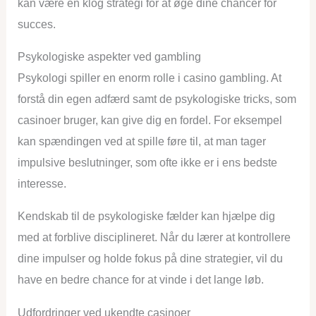
kan være en klog strategi for at øge dine chancer for
succes.
Psykologiske aspekter ved gambling
Psykologi spiller en enorm rolle i casino gambling. At
forstå din egen adfærd samt de psykologiske tricks, som
casinoer bruger, kan give dig en fordel. For eksempel
kan spændingen ved at spille føre til, at man tager
impulsive beslutninger, som ofte ikke er i ens bedste
interesse.
Kendskab til de psykologiske fælder kan hjælpe dig
med at forblive disciplineret. Når du lærer at kontrollere
dine impulser og holde fokus på dine strategier, vil du
have en bedre chance for at vinde i det lange løb.
Udfordringer ved ukendte casinoer