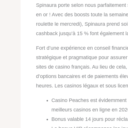
Spinaura porte selon nous parfaitement 
en or ! Avec des boosts toute la semain
roulette le mercredi), Spinaura prend so
cashback jusqu’à 15 % font également la 
Fort d’une expérience en conseil financ
stratégique et pragmatique pour assurer l
sites de casino français. Au lieu de cela,
d’options bancaires et de paiements éle
heures. Les casinos légaux et sous lice
Casino Peaches est évidemment 10
meilleurs casinos en ligne en 202
Bonus valable 14 jours pour récla