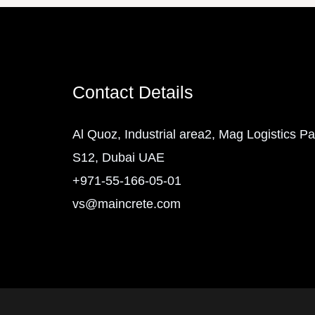
Contact Details
Al Quoz, Industrial area2, Mag Logistics Pa
S12, Dubai UAE
+971-55-166-05-01
vs@maincrete.com