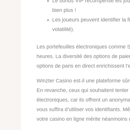
Le bonus VIP récompense les jou
bien plus !
Les joueurs peuvent identifier la f
volatilité).
Les portefeuilles électroniques comme Sk
heures. La diversité des options de pai
options de paris en direct enrichissent l’
Winzter Casino est-il une plateforme sû
En revanche, ceux qui souhaitent tenter
électroniques, car ils offrent un anonym
vous suffira d’utiliser vos identifiants.
votre casino en ligne mérite néanmoins un