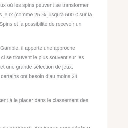
eux où les spins peuvent se transformer
ns jeux (comme 25 % jusqu’à 500 € sur la
ins et la possibilité de recevoir un
& Gamble, il apporte une approche
ci se trouvent le plus souvent sur les
é et une grande sélection de jeux,
 certains ont besoin d’au moins 24
ent à le placer dans le classement des