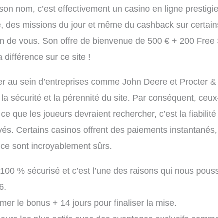
son nom, c’est effectivement un casino en ligne prestigi
e, des missions du jour et même du cashback sur certai
in de vous. Son offre de bienvenue de 500 € + 200 Free Sp
différence sur ce site !
ier au sein d’entreprises comme John Deere et Procter 
a sécurité et la pérennité du site. Par conséquent, ceux-
 ce que les joueurs devraient rechercher, c’est la fiabilit
vés. Certains casinos offrent des paiements instantanés,
nce sont incroyablement sûrs.
0 % sécurisé et c’est l’une des raisons qui nous pouss
6.
mer le bonus + 14 jours pour finaliser la mise.