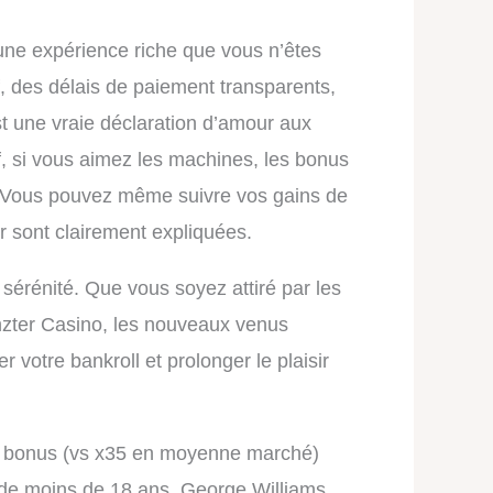
’une expérience riche que vous n’êtes
if, des délais de paiement transparents,
st une vraie déclaration d’amour aux
, si vous aimez les machines, les bonus
s ! Vous pouvez même suivre vos gains de
r sont clairement expliquées.
 sérénité. Que vous soyez attiré par les
inzter Casino, les nouveaux venus
votre bankroll et prolonger le plaisir
les bonus (vs x35 en moyenne marché)
 de moins de 18 ans. George Williams