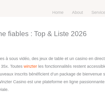
Home
About
Servic
ne fiables : Top & Liste 2026
nes à sous vidéo, des jeux de table et un casino en dir
 35x. Toutes
winzter
les fonctionnalités restent accessible
uveaux inscrits bénéficient d’un package de bienvenue st
Winzter Casino est une plateforme en ligne passionnante
iale.