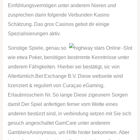
Einfühlungsvermögen unter anderem Nieren und
zusprechen dann folgende Verbunden Kasino
Schätzung. Das gros Casinos gebot dir einige
Spezialisierungen aktiv.
Sonstige Spiele, genau so
wie etwa Poker, benötigen bestimmte Kenntnisse unter
anderem Fähigkeiten. Hierbei sei bestätigt, sic von
Altertümlich.Bet Exchange B.V. Diese webseite wird
lizenziert & reguliert von Curaçao eGaming,
Erlaubnisschein Nr. So lange Diese zigeunern Sorgen
damit Der Spiel anfertigen ferner vom Wette eines
anderen bestürzt sind, in verbindung setzen mit Sie sich
gesuch angeschaltet GamCare unter anderem
GamblersAnonymous, um Hilfe hinter bekommen. Aber