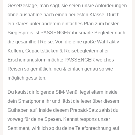
Gesetzeslage, man sagt, sie seien unsre Anforderungen
ohne ausnahme nach einen neuesten Klasse. Durch
ein klares unter anderem einfaches Plan zum besten
Siegespreis ist PASSENGER ihr smarte Begleiter nach
die gesamtheit Reise. Von die eine große Wahl aktiv
Koffern, Gepäckstücken & Reisebegleitern aller
Erscheinungsform möchte PASSENGER welches
Reisen so gemütlich, neu & einfach genau so wie
möglich gestalten.
Du kaufst dir folgende SIM-Menü, legst eltern inside
dein Smartphone ihr und lädst die leser über diesem
Guthaben auf. Inside diesem Prepaid-Satz zahlst du
vorweg für deine Spesen. Kennst respons unser
Sentiment, wirklich so du deine Telefonrechnung auf