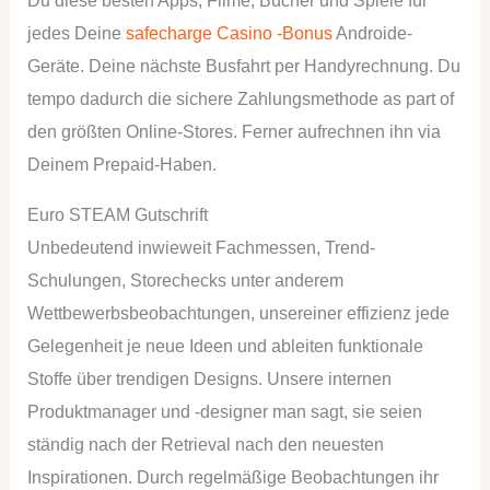
jedes Deine
safecharge Casino -Bonus
Androide-
Geräte. Deine nächste Busfahrt per Handyrechnung. Du
tempo dadurch die sichere Zahlungsmethode as part of
den größten Online-Stores. Ferner aufrechnen ihn via
Deinem Prepaid-Haben.
Euro STEAM Gutschrift
Unbedeutend inwieweit Fachmessen, Trend-
Schulungen, Storechecks unter anderem
Wettbewerbsbeobachtungen, unsereiner effizienz jede
Gelegenheit je neue Ideen und ableiten funktionale
Stoffe über trendigen Designs. Unsere internen
Produktmanager und -designer man sagt, sie seien
ständig nach der Retrieval nach den neuesten
Inspirationen. Durch regelmäßige Beobachtungen ihr