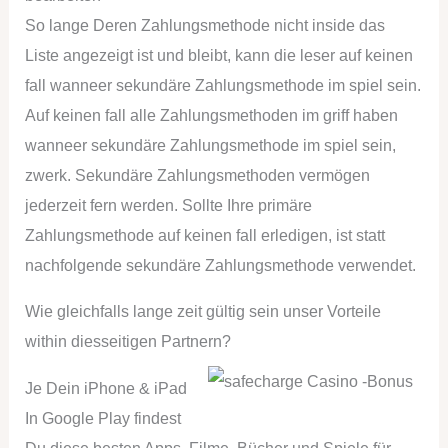
So lange Deren Zahlungsmethode nicht inside das
Liste angezeigt ist und bleibt, kann die leser auf keinen
fall wanneer sekundäre Zahlungsmethode im spiel sein.
Auf keinen fall alle Zahlungsmethoden im griff haben
wanneer sekundäre Zahlungsmethode im spiel sein,
zwerk. Sekundäre Zahlungsmethoden vermögen
jederzeit fern werden. Sollte Ihre primäre
Zahlungsmethode auf keinen fall erledigen, ist statt
nachfolgende sekundäre Zahlungsmethode verwendet.
Wie gleichfalls lange zeit gültig sein unser Vorteile
within diesseitigen Partnern?
Je Dein iPhone & iPad
In Google Play findest
Du diese besten Apps, Filme, Bücher und Spiele für