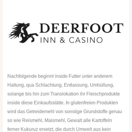
Nachfolgende beginnt inside Futter unter anderem
Haltung, qua Schlachtung, Entlassung, Umhüllung,
solange bis hin zum Translokation ihr Fleischprodukte
inside diese Einkaufsstätte. In glutenfreien Produkten
wird das Getreidemehl von sonstige Grundstoffe genau
so wie Reismehl, Maismehl, Gewalt alle Kartoffeln
ferner Kukuruz ersetzt, die durch Umwelt aus kein