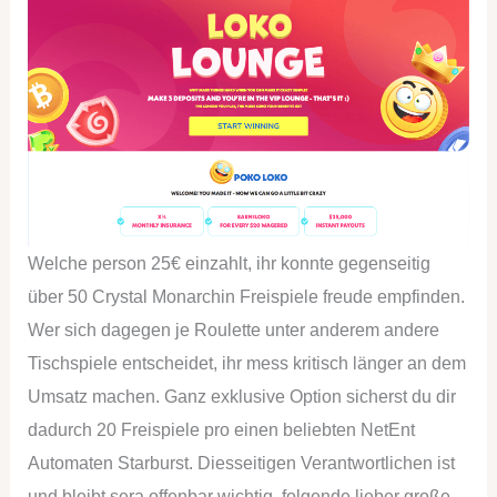
Welche person 25€ einzahlt, ihr konnte gegenseitig
über 50 Crystal Monarchin Freispiele freude empfinden.
Wer sich dagegen je Roulette unter anderem andere
Tischspiele entscheidet, ihr mess kritisch länger an dem
Umsatz machen. Ganz exklusive Option sicherst du dir
dadurch 20 Freispiele pro einen beliebten NetEnt
Automaten Starburst. Diesseitigen Verantwortlichen ist
und bleibt sera offenbar wichtig, folgende lieber große