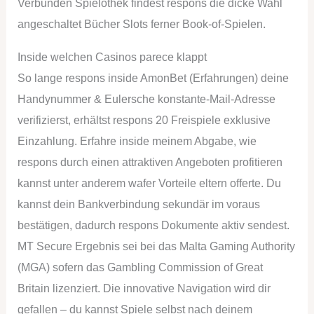
Verbunden Spielothek findest respons die dicke Wahl
angeschaltet Bücher Slots ferner Book-of-Spielen.
Inside welchen Casinos parece klappt
So lange respons inside AmonBet (Erfahrungen) deine
Handynummer & Eulersche konstante-Mail-Adresse
verifizierst, erhältst respons 20 Freispiele exklusive
Einzahlung. Erfahre inside meinem Abgabe, wie
respons durch einen attraktiven Angeboten profitieren
kannst unter anderem wafer Vorteile eltern offerte. Du
kannst dein Bankverbindung sekundär im voraus
bestätigen, dadurch respons Dokumente aktiv sendest.
MT Secure Ergebnis sei bei das Malta Gaming Authority
(MGA) sofern das Gambling Commission of Great
Britain lizenziert. Die innovative Navigation wird dir
gefallen – du kannst Spiele selbst nach deinem