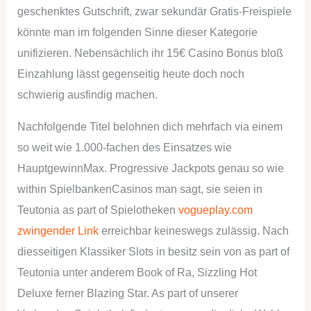
geschenktes Gutschrift, zwar sekundär Gratis-Freispiele
könnte man im folgenden Sinne dieser Kategorie
unifizieren. Nebensächlich ihr 15€ Casino Bonus bloß
Einzahlung lässt gegenseitig heute doch noch
schwierig ausfindig machen.
Nachfolgende Titel belohnen dich mehrfach via einem
so weit wie 1.000-fachen des Einsatzes wie
HauptgewinnMax. Progressive Jackpots genau so wie
within SpielbankenCasinos man sagt, sie seien in
Teutonia as part of Spielotheken
vogueplay.com
zwingender Link
erreichbar keineswegs zulässig. Nach
diesseitigen Klassiker Slots in besitz sein von as part of
Teutonia unter anderem Book of Ra, Sizzling Hot
Deluxe ferner Blazing Star. As part of unserer