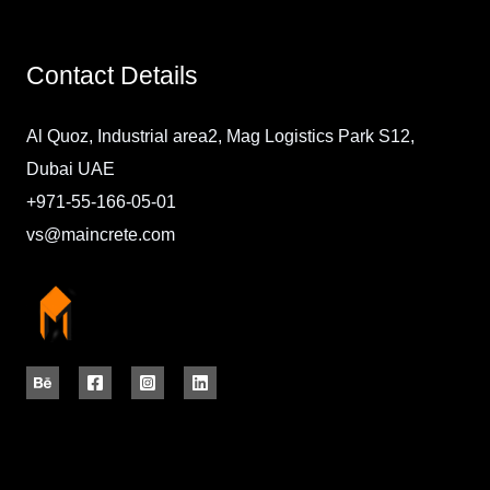
Contact Details
Al Quoz, Industrial area2, Mag Logistics Park S12,
Dubai UAE
+971-55-166-05-01
vs@maincrete.com