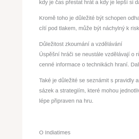
kdy je čas přestat hrát a kdy je lepší si 
Kromě toho je důležité být schopen odha
cítí pod tlakem, může být náchylný k ris
Důležitost zkoumání a vzdělávání
Úspěšní hráči se neustále vzdělávají o r
cenné informace o technikách hraní. Dal
Také je důležité se seznámit s pravidly
sázek a strategiím, které mohou jednotli
lépe připraven na hru.
O Indiatimes