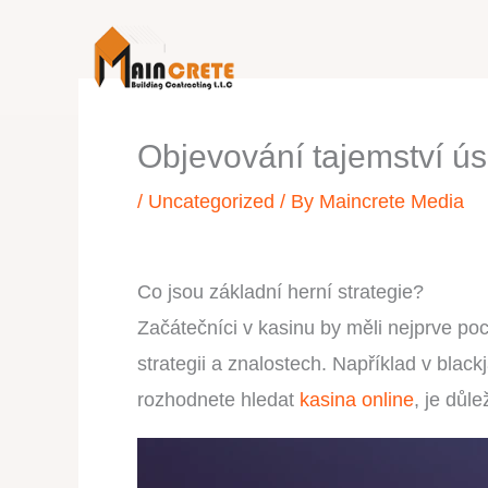
Skip
to
content
Objevování tajemství ús
/
Uncategorized
/ By
Maincrete Media
Co jsou základní herní strategie?
Začátečníci v kasinu by měli nejprve poc
strategii a znalostech. Například v bla
rozhodnete hledat
kasina online
, je důl