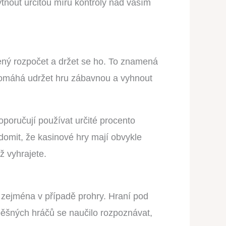
tnout určitou míru kontroly nad vaším
ený rozpočet a držet se ho. To znamená
 pomáhá udržet hru zábavnou a vyhnout
oporučují používat určité procento
ědomit, že kasinové hry mají obvykle
ž vyhrajete.
, zejména v případě prohry. Hraní pod
ěšných hráčů se naučilo rozpoznávat,