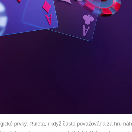
egické prvky. Ruleta, i když často považována za hru ná