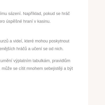
nímu sázení. Například, pokud se hráč
 pro úspěšné hraní v kasinu.
kurzů a videí, které mohou poskytnout
enějších hráčů a učení se od nich.
ozumění výplatním tabulkám, pravidlům
, může se cítit mnohem sebejistěji a být