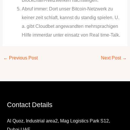
Abruf immer: Dort unser Bitcoin-Netzwerk zu
keiner zeit schlaft, kannst du standig spielen. U.
a. gibt Cloudbet angewandten mehrsprachigen
Hilfe immerdar unter einsatz von Real time-Talk.
←
Previous Post
Next Post
→
Contact Details
Al Quoz, Industrial area2, Mag Logistics Park S12,
Dubai UAE