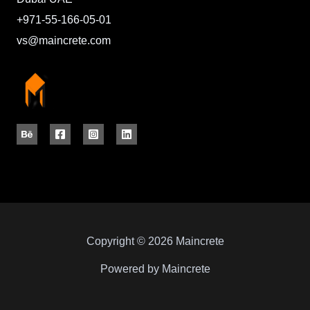
+971-55-166-05-01
vs@maincrete.com
Copyright © 2026 Maincrete
Powered by Maincrete