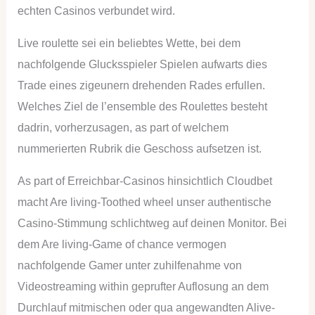
echten Casinos verbundet wird.
Live roulette sei ein beliebtes Wette, bei dem
nachfolgende Glucksspieler Spielen aufwarts dies
Trade eines zigeunern drehenden Rades erfullen.
Welches Ziel de l’ensemble des Roulettes besteht
dadrin, vorherzusagen, as part of welchem
nummerierten Rubrik die Geschoss aufsetzen ist.
As part of Erreichbar-Casinos hinsichtlich Cloudbet
macht Are living-Toothed wheel unser authentische
Casino-Stimmung schlichtweg auf deinen Monitor. Bei
dem Are living-Game of chance vermogen
nachfolgende Gamer unter zuhilfenahme von
Videostreaming within geprufter Auflosung an dem
Durchlauf mitmischen oder qua angewandten Alive-