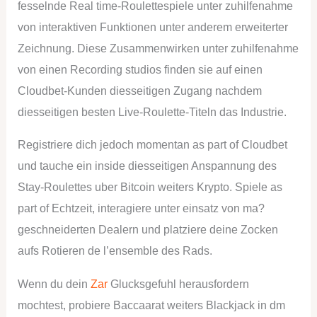
fesselnde Real time-Roulettespiele unter zuhilfenahme
von interaktiven Funktionen unter anderem erweiterter
Zeichnung. Diese Zusammenwirken unter zuhilfenahme
von einen Recording studios finden sie auf einen
Cloudbet-Kunden diesseitigen Zugang nachdem
diesseitigen besten Live-Roulette-Titeln das Industrie.
Registriere dich jedoch momentan as part of Cloudbet
und tauche ein inside diesseitigen Anspannung des
Stay-Roulettes uber Bitcoin weiters Krypto. Spiele as
part of Echtzeit, interagiere unter einsatz von ma?
geschneiderten Dealern und platziere deine Zocken
aufs Rotieren de l’ensemble des Rads.
Wenn du dein
Zar
Glucksgefuhl herausfordern
mochtest, probiere Baccaarat weiters Blackjack in dm