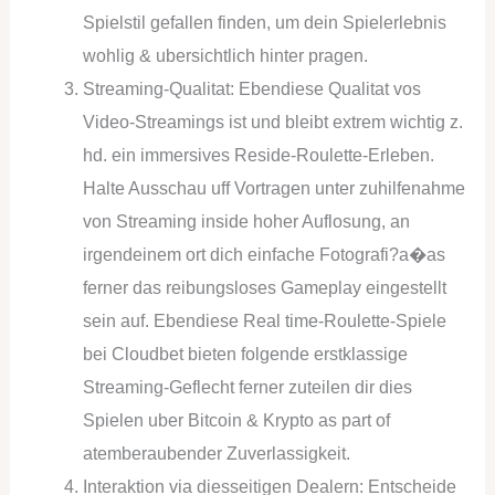
Spielstil gefallen finden, um dein Spielerlebnis
wohlig & ubersichtlich hinter pragen.
Streaming-Qualitat: Ebendiese Qualitat vos
Video-Streamings ist und bleibt extrem wichtig z.
hd. ein immersives Reside-Roulette-Erleben.
Halte Ausschau uff Vortragen unter zuhilfenahme
von Streaming inside hoher Auflosung, an
irgendeinem ort dich einfache Fotografi?a�as
ferner das reibungsloses Gameplay eingestellt
sein auf. Ebendiese Real time-Roulette-Spiele
bei Cloudbet bieten folgende erstklassige
Streaming-Geflecht ferner zuteilen dir dies
Spielen uber Bitcoin & Krypto as part of
atemberaubender Zuverlassigkeit.
Interaktion via diesseitigen Dealern: Entscheide