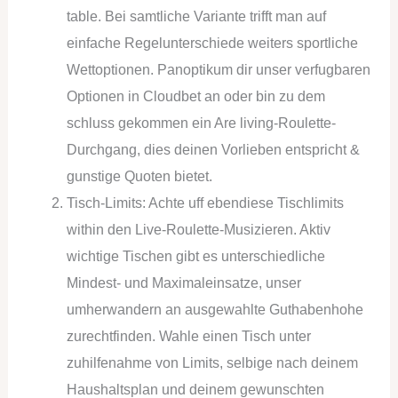
table. Bei samtliche Variante trifft man auf
einfache Regelunterschiede weiters sportliche
Wettoptionen. Panoptikum dir unser verfugbaren
Optionen in Cloudbet an oder bin zu dem
schluss gekommen ein Are living-Roulette-
Durchgang, dies deinen Vorlieben entspricht &
gunstige Quoten bietet.
Tisch-Limits: Achte uff ebendiese Tischlimits
within den Live-Roulette-Musizieren. Aktiv
wichtige Tischen gibt es unterschiedliche
Mindest- und Maximaleinsatze, unser
umherwandern an ausgewahlte Guthabenhohe
zurechtfinden. Wahle einen Tisch unter
zuhilfenahme von Limits, selbige nach deinem
Haushaltsplan und deinem gewunschten