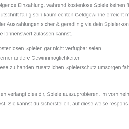
folgende Einzahlung, wahrend kostenlose Spiele keinen 
schrift fahig sein kaum echten Geldgewinne erreicht ma
er Auszahlungen sicher & geradlinig via dein Spielerko
e lohnenswert zulassen kannst.
ostenlosen Spielen gar nicht verfugbar seien
 ferner andere Gewinnmoglichkeiten
iese zu handen zusatzlichen Spielerschutz umsorgen fa
n verlangt dies dir, Spiele auszuprobieren, im vorhinei
t. Sic kannst du sicherstellen, auf diese weise respons