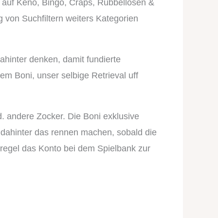
h auf Keno, Bingo, Craps, Rubbellosen &
 von Suchfiltern weiters Kategorien
hinter denken, damit fundierte
em Boni, unser selbige Retrieval uff
. andere Zocker. Die Boni exklusive
 dahinter das rennen machen, sobald die
r regel das Konto bei dem Spielbank zur