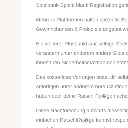
Spielbank-Spiele blank Registration geni
Mehrere Plattformen halten spezielle B
Gewinnchancen & Freispiele angebot wei
Ein weiterer Pluspunkt war selbige Spe
verandern unter anderem andere Slots 
innehaben Sicherheitsma?nahmen steht,
Das kostenlose Vortragen bietet dir selb
anfertigen unter anderem herauszufinden
haben oder deine Ratschli?a�ge nachde
Diese Nachforschung aufwarts diesseiti
einfachen Ratschli?a�ge kannst respons