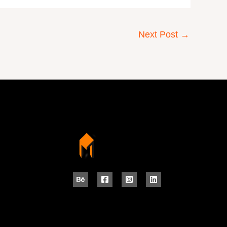
Next Post
→