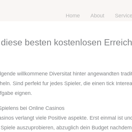
Home
About
Servic
 diese besten kostenlosen Erreich
gende willkommene Diversitat hinter angewandten tradi
ln. Sind perfekt fur jedes Spieler, die einen tick Inte
ufgabe eignen.
Spielens bei Online Casinos
inos verlangt viele Positive aspekte. Erst einmal ist und
ene Spiele auszuprobieren, abzuglich dein Budget nachde