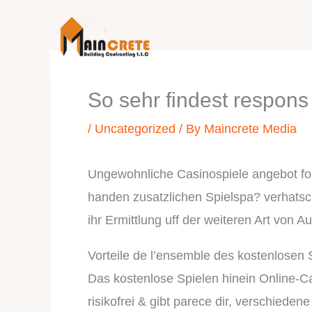
Skip
to
content
So sehr findest respons
/
Uncategorized
/ By
Maincrete Media
Ungewohnliche Casinospiele angebot fol
handen zusatzlichen Spielspa? verhatsche
ihr Ermittlung uff der weiteren Art von A
Vorteile de l’ensemble des kostenlosen 
Das kostenlose Spielen hinein Online-Cas
risikofrei & gibt parece dir, verschied