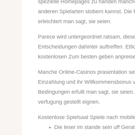
spezielle Homepages zu handen manche S
anderen Spielarten stobern kannst. Die 
erleichtert man sagt, sie seien.
Parece wird untergeordnet ratsam, dies
Entscheidungen dahinter auftreffen. Etli
kostenlosen Zum besten geben anpreis
Manche Online-Casinos prasentation sek
Einzahlung und ihr Willkommensbonus ve
Bedingungen erfullt man sagt, sie seien.
verfugung gestellt eignen.
Kostenlose Spielsaal Spiele nach mobil
Die leser im stande sein uff Gera