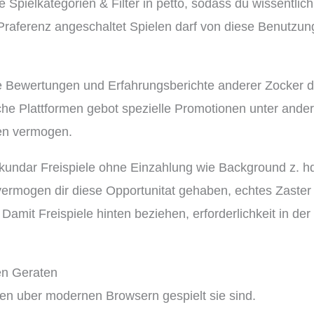
pielkategorien & Filter in petto, sodass du wissentlic
Praferenz angeschaltet Spielen darf von diese Benutzung
e Bewertungen und Erfahrungsberichte anderer Zocker da
che Plattformen gebot spezielle Promotionen unter ander
en vermogen.
undar Freispiele ohne Einzahlung wie Background z. hd
rmogen dir diese Opportunitat gehaben, echtes Zaster
 Damit Freispiele hinten beziehen, erforderlichkeit in de
en Geraten
ten uber modernen Browsern gespielt sie sind.