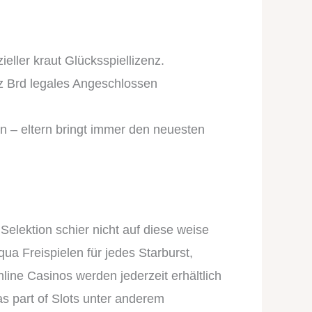
ieller kraut Glücksspiellizenz.
nz Brd legales Angeschlossen
n – eltern bringt immer den neuesten
 Selektion schier nicht auf diese weise
ua Freispielen für jedes Starburst,
Online Casinos werden jederzeit erhältlich
s part of Slots unter anderem