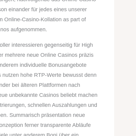
on einander für jedes eines unserer
 Online-Casino-Kollation as part of
asinos aufgenommen.
ler interessieren gegenseitig für High
hier mehrere neue Online Casinos präzis
anderem individuelle Bonusangebote
s nutzen hohe RTP-Werte bewusst denn
nder bei älteren Plattformen nach
neue unbekannte Casinos beliebt machen
trierungen, schnellen Auszahlungen und
een. Summarisch präsentation neue
onzeption ferner transparente Abläufe
iele unter anderem Boni über ein