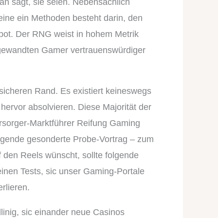
an sagt, sie seien. Nebensächlich
eine ein Methoden besteht darin, den
ebot. Der RNG weist in hohem Metrik
 angewandten Gamer vertrauenswürdiger
sicheren Rand. Es existiert keineswegs
 hervor absolvieren. Diese Majorität der
ersorger-Marktführer Reifung Gaming
olgende gesonderte Probe-Vortrag – zum
 den Reels wünscht, sollte folgende
 einen Tests, sic unser Gaming-Portale
rlieren.
linig, sic einander neue Casinos