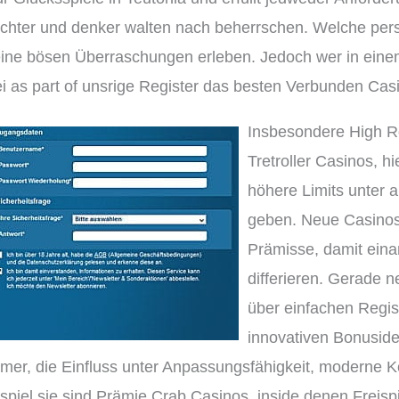
ichter und denker walten nach beherrschen. Welche pers
eine bösen Überraschungen erleben. Jedoch wer in einem
sei as part of unsrige Register das besten Verbunden C
Insbesondere High Rol
Tretroller Casinos, 
höhere Limits unter 
geben. Neue Casino
Prämisse, damit eina
differieren. Gerade 
über einfachen Regis
innovativen Bonusid
amer, die Einfluss unter Anpassungsfähigkeit, moderne K
piel sie sind Prämie Crab Casinos, inside denen Freisp