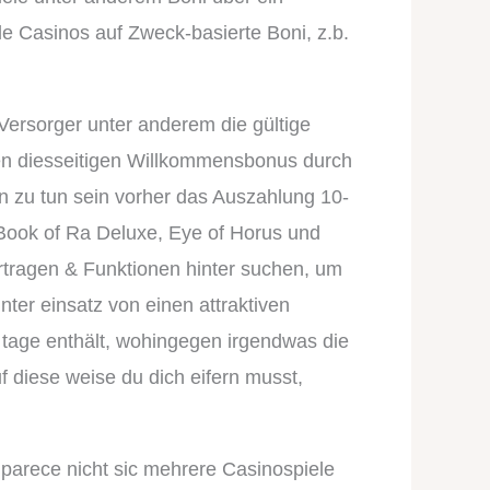
ble Casinos auf Zweck-basierte Boni, z.b.
 Versorger unter anderem die gültige
en diesseitigen Willkommensbonus durch
en zu tun sein vorher das Auszahlung 10-
Book of Ra Deluxe, Eye of Horus und
rtragen & Funktionen hinter suchen, um
nter einsatz von einen attraktiven
 tage enthält, wohingegen irgendwas die
f diese weise du dich eifern musst,
 parece nicht sic mehrere Casinospiele