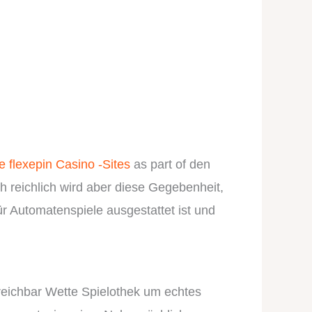
e flexepin Casino -Sites
as part of den
h reichlich wird aber diese Gegebenheit,
r Automatenspiele ausgestattet ist und
rreichbar Wette Spielothek um echtes