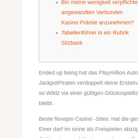
Bin meine wenigkeit verpflichte
angewandten Verbunden
Kasino Prämie anzunehmen?
Tabellenführer in ein Rubrik
Sitzbank
Ended up being hat das Playmillion Auto
JackpotPiraten verdoppelt deine Erstein
so Wildz via einer gültigen Glücksspiel
bleibt.
Beste flexepin Casino -Sites: Hat die ge
Einer darf im sinne als Freispielen abz