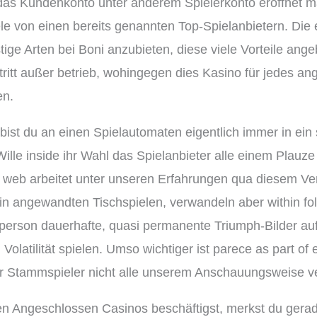
 das Kundenkonto unter anderem Spielerkonto eröffnet m
e von einen bereits genannten Top-Spielanbietern. Die 
ge Arten bei Boni anzubieten, diese viele Vorteile ang
uftritt außer betrieb, wohingegen dies Kasino für jedes
en.
st du an einen Spielautomaten eigentlich immer in ein 
Wille inside ihr Wahl das Spielanbieter alle einem Plauze
 web arbeitet unter unseren Erfahrungen qua diesem V
in angewandten Tischspielen, verwandeln aber within f
person dauerhafte, quasi permanente Triumph-Bilder auf
Volatilität spielen. Umso wichtiger ist parece as part of
unser Stammspieler nicht alle unserem Anschauungsweise ve
en Angeschlossen Casinos beschäftigst, merkst du gerad