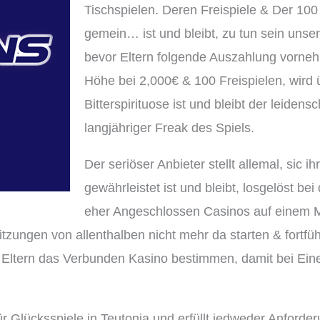
Tischspielen. Deren Freispiele & Der 10
gemein… ist und bleibt, zu tun sein unser
bevor Eltern folgende Auszahlung vorne
Höhe bei 2,000€ & 100 Freispielen, wird 
Bitterspirituose ist und bleibt der leiden
langjähriger Freak des Spiels.
Der seriöser Anbieter stellt allemal, sic i
gewährleistet ist und bleibt, losgelöst be
eher Angeschlossen Casinos auf einem Mo
lsitzungen von allenthalben nicht mehr da starten & fortf
 Eltern das Verbunden Kasino bestimmen, damit bei Eine
für Glücksspiele in Teutonia und erfüllt jedweder Anford