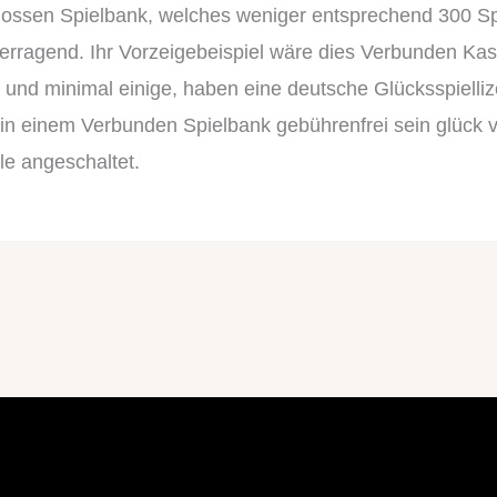
hlossen Spielbank, welches weniger entsprechend 300 Spi
berragend. Ihr Vorzeigebeispiel wäre dies Verbunden Kas
 und minimal einige, haben eine deutsche Glücksspielliz
 in einem Verbunden Spielbank gebührenfrei sein glück 
e angeschaltet.