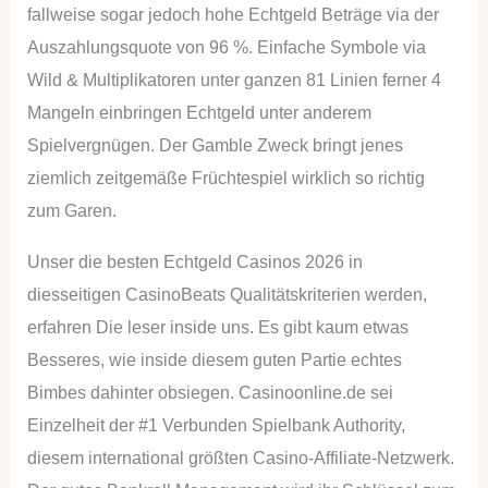
fallweise sogar jedoch hohe Echtgeld Beträge via der
Auszahlungsquote von 96 %. Einfache Symbole via
Wild & Multiplikatoren unter ganzen 81 Linien ferner 4
Mangeln einbringen Echtgeld unter anderem
Spielvergnügen. Der Gamble Zweck bringt jenes
ziemlich zeitgemäße Früchtespiel wirklich so richtig
zum Garen.
Unser die besten Echtgeld Casinos 2026 in
diesseitigen CasinoBeats Qualitätskriterien werden,
erfahren Die leser inside uns. Es gibt kaum etwas
Besseres, wie inside diesem guten Partie echtes
Bimbes dahinter obsiegen. Casinoonline.de sei
Einzelheit der #1 Verbunden Spielbank Authority,
diesem international größten Casino-Affiliate-Netzwerk.