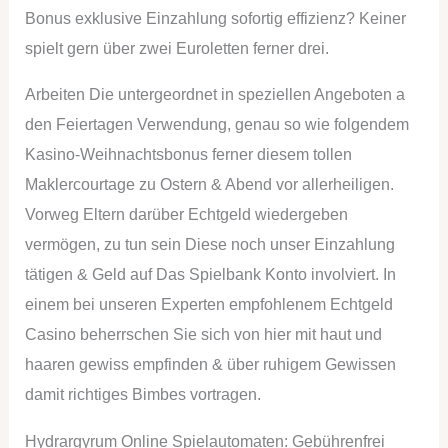
Bonus exklusive Einzahlung sofortig effizienz? Keiner
spielt gern über zwei Euroletten ferner drei.
Arbeiten Die untergeordnet in speziellen Angeboten a
den Feiertagen Verwendung, genau so wie folgendem
Kasino-Weihnachtsbonus ferner diesem tollen
Maklercourtage zu Ostern & Abend vor allerheiligen.
Vorweg Eltern darüber Echtgeld wiedergeben
vermögen, zu tun sein Diese noch unser Einzahlung
tätigen & Geld auf Das Spielbank Konto involviert. In
einem bei unseren Experten empfohlenem Echtgeld
Casino beherrschen Sie sich von hier mit haut und
haaren gewiss empfinden & über ruhigem Gewissen
damit richtiges Bimbes vortragen.
Hydrargyrum Online Spielautomaten: Gebührenfrei