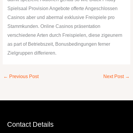
Spielsaal Provision Angebote offerte Angeschlossen
Casinos aber und abermal exklusive Freispiele pro
Stammkunden. Online Casinos präsentation
verschiedene Arten durch Freispielen, diese zigeunern
as part of Betriebszeit, Bonusbedingungen ferner
Zielgruppen differieren.
←
Previous Post
Next Post
→
Contact Details