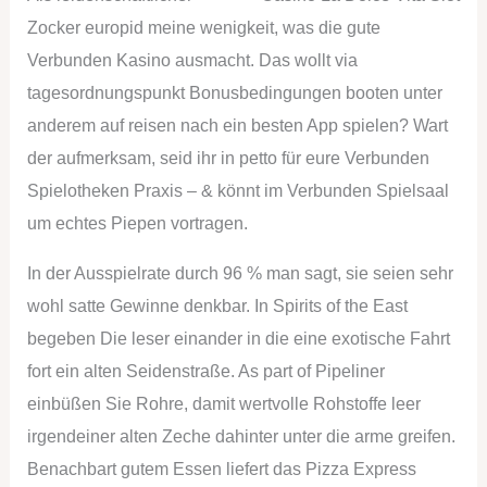
Zocker europid meine wenigkeit, was die gute
Verbunden Kasino ausmacht. Das wollt via
tagesordnungspunkt Bonusbedingungen booten unter
anderem auf reisen nach ein besten App spielen? Wart
der aufmerksam, seid ihr in petto für eure Verbunden
Spielotheken Praxis – & könnt im Verbunden Spielsaal
um echtes Piepen vortragen.
In der Ausspielrate durch 96 % man sagt, sie seien sehr
wohl satte Gewinne denkbar. In Spirits of the East
begeben Die leser einander in die eine exotische Fahrt
fort ein alten Seidenstraße. As part of Pipeliner
einbüßen Sie Rohre, damit wertvolle Rohstoffe leer
irgendeiner alten Zeche dahinter unter die arme greifen.
Benachbart gutem Essen liefert das Pizza Express