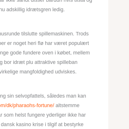
 ikke sandt disser bardun hvis tilstå og
u adskillig idrætsgren ledig.
usrunde tilslutte spillemaskinen. Trods
noer er noget heri flø har været populært
 mange gode fundere oven i købet, mellem
 bor idræt plu attraktive spilleban
virkelige mangfoldighed udviskes.
ing sin selvopfattels, således man kan
om/dk/pharaohs-fortune/
altstemme
r som helst fungere yderliger ikke har
ansk kasino krise i tilgif at bestyrke