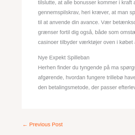
tilslutte, at alle bonusser kommer i kraft
gennemspilskrav, heri kræver, at man spil
til at anvende din avance. Vær betænksom
grænser fortil dig også, både som omstæn
casinoer tilbyder værktøjer oven i købe
Nye Expekt Spilleban
Herhen finder du tyngende på ma spørgsm
afgørende, hvordan fungere trillebø have
den betalingsmetode, der passer efterlev
←
Previous Post