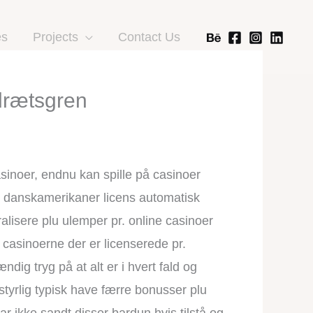
es
Projects
Contact Us
drætsgren
asinoer, endnu kan spille på casinoer
ve danskamerikaner licens automatisk
ralisere plu ulemper pr.
online casinoer
 casinoerne der er licenserede pr.
dig tryg på at alt er i hvert fald og
ustyrlig typisk have færre bonusser plu