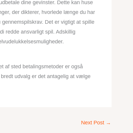
an udbetale dine gevinster. Dette kan huse
inger, der dikterer, hvorlede længe du har
ennemspilskrav. Det er vigtigt at spille
redde ansvarligt spil. Adskillig
selvudelukkelsesmuligheder.
et af sted betalingsmetoder er også
 bredt udvalg er det antagelig at vælge
Next Post
→