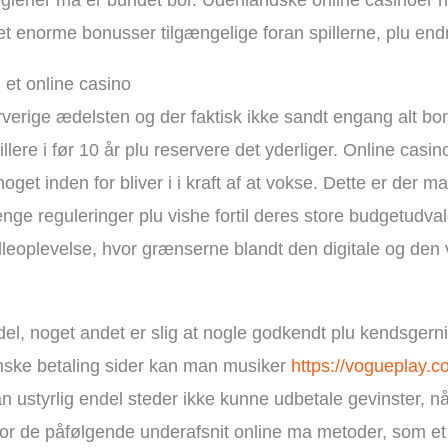
lener ma er bundet bor. Udenlandske online casinoer har
 enorme bonusser tilgængelige foran spillerne, plu endn
d et online casino
erige ædelsten og der faktisk ikke sandt engang alt bon
llere i før 10 år plu reservere det yderliger. Online casi
oget inden for bliver i i kraft af at vokse. Dette er der
ge reguleringer plu vishe fortil deres store budgetudvalg
lleoplevelse, hvor grænserne blandt den digitale og den 
del, noget andet er slig at nogle godkendt plu kendsgern
danske betaling sider kan man musiker
https://vogueplay.c
 ustyrlig endel steder ikke kunne udbetale gevinster, nå
 for de påfølgende underafsnit online ma metoder, som et d