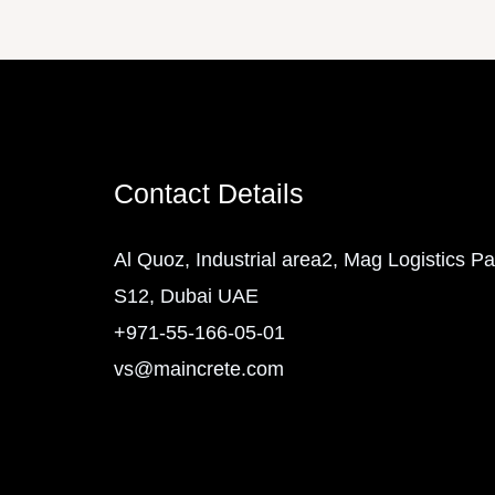
Contact Details
Al Quoz, Industrial area2, Mag Logistics Pa
S12, Dubai UAE
+971-55-166-05-01
vs@maincrete.com