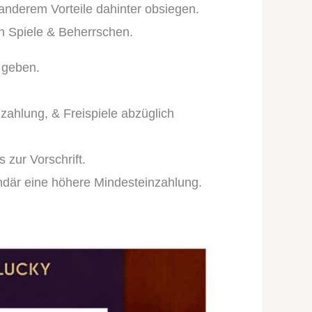
 anderem Vorteile dahinter obsiegen.
en Spiele & Beherrschen.
 geben.
zahlung, & Freispiele abzüglich
zur Vorschrift.
undär eine höhere Mindesteinzahlung.