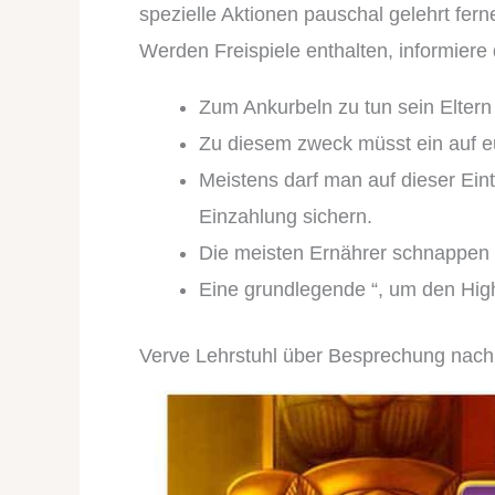
spezielle Aktionen pauschal gelehrt fer
Werden Freispiele enthalten, informiere
Zum Ankurbeln zu tun sein Elter
Zu diesem zweck müsst ein auf eu
Meistens darf man auf dieser Ein
Einzahlung sichern.
Die meisten Ernährer schnappen 
Eine grundlegende “, um den High
Verve Lehrstuhl über Besprechung nach