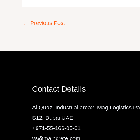
←
Previous Post
Contact Details
Al Quoz, Industrial area2, Mag Logistics Pa
S12, Dubai UAE
+971-55-166-05-01
vs@maincrete.com