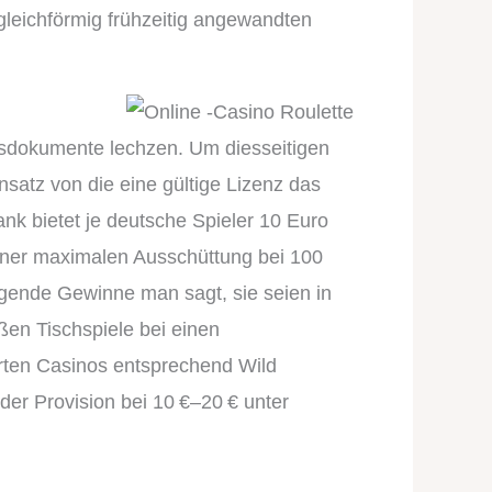
leichförmig frühzeitig angewandten
ätsdokumente lechzen. Um diesseitigen
satz von die eine gültige Lizenz das
nk bietet je deutsche Spieler 10 Euro
ner maximalen Ausschüttung bei 100
olgende Gewinne man sagt, sie seien in
en Tischspiele bei einen
rten Casinos entsprechend Wild
der Provision bei 10 €–20 € unter