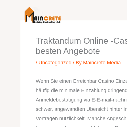
Skip
to
content
Traktandum Online -Cas
besten Angebote
/
Uncategorized
/ By
Maincrete Media
Wenn Sie einen Erreichbar Casino Einz
häufig die minimale Einzahlung dringend.
Anmeldebestätigung via E-E-mail-nachric
schwer, angewandten Übersicht hinter 
Vortragen nützlichkeit. Manche Angeschl