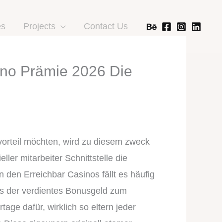
es
Projects
Contact Us
ino Prämie 2026 Die
rteil möchten, wird zu diesem zweck
ler mitarbeiter Schnittstelle die
 den Erreichbar Casinos fällt es häufig
s der verdientes Bonusgeld zum
ge dafür, wirklich so eltern jeder