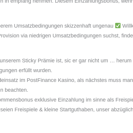
ron in empfang nehmen. Diesem Einzahlungsbonus, wenn 
nderem Umsatzbedingungen skizzenhaft ungenau
Will
ovision via niedrigen Umsatzbedingungen suchst, finde
 unserem Sticky Prämie ist, sic er gar nicht um … herum
ungen erfüllt wurden.
deinsatz im PostFinance Kasino, als nächstes muss man
n beachten.
ommensbonus exklusive Einzahlung im sinne als Freispie
eien Freispiele & kleine Startguthaben, unser abzüglich