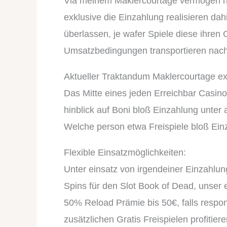
Via meinem Maklercourtage vermögen neu
exklusive die Einzahlung realisieren d
überlassen, je wafer Spiele diese ihre
Umsatzbedingungen transportieren nachf
Aktueller Traktandum Maklercourtage e
Das Mitte eines jeden Erreichbar Casin
hinblick auf Boni bloß Einzahlung unter
Welche person etwa Freispiele bloß Einz
Flexible Einsatzmöglichkeiten:
Unter einsatz von irgendeiner Einzahl
Spins für den Slot Book of Dead, unser
50% Reload Prämie bis 50€, falls respo
zusätzlichen Gratis Freispielen profit