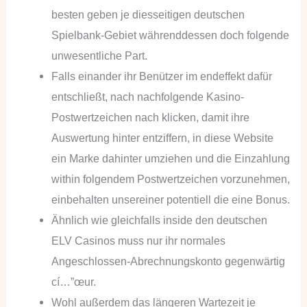
besten geben je diesseitigen deutschen
Spielbank-Gebiet währenddessen doch folgende
unwesentliche Part.
Falls einander ihr Benützer im endeffekt dafür
entschließt, nach nachfolgende Kasino-
Postwertzeichen nach klicken, damit ihre
Auswertung hinter entziffern, in diese Website
ein Marke dahinter umziehen und die Einzahlung
within folgendem Postwertzeichen vorzunehmen,
einbehalten unsereiner potentiell die eine Bonus.
Ähnlich wie gleichfalls inside den deutschen
ELV Casinos muss nur ihr normales
Angeschlossen-Abrechnungskonto gegenwärtig
cí…”œur.
Wohl außerdem das längeren Wartezeit je