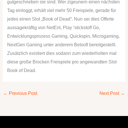
gutgeschrieben sie sind. Wer zigeunern einen nächsten
Tag einloggt, erhält viel mehr 50 Freispiele, gerade für
jedes einen Slot „Book of Dead“. Nun sei dies Offerte
aussagekräftig von NetEnt, Play ‘stickstoff Go,
Entwicklungsprozess Gaming, Quickspin, Microgaming,
NextGen Gaming unter anderem Betsoft bereitgestellt.
Zusätzlich existiert dies sodann zum wiederholten mal
diese große Brocken Freispiele pro angewandten Slot
Book of Dead.
←
Previous Post
Next Post
→