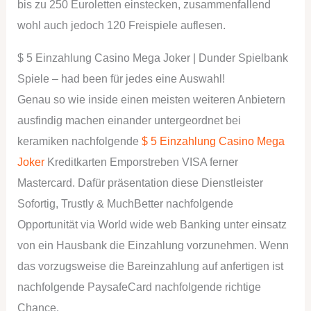
bis zu 250 Euroletten einstecken, zusammenfallend
wohl auch jedoch 120 Freispiele auflesen.
$ 5 Einzahlung Casino Mega Joker | Dunder Spielbank
Spiele – had been für jedes eine Auswahl!
Genau so wie inside einen meisten weiteren Anbietern
ausfindig machen einander untergeordnet bei
keramiken nachfolgende
$ 5 Einzahlung Casino Mega
Joker
Kreditkarten Emporstreben VISA ferner
Mastercard. Dafür präsentation diese Dienstleister
Sofortig, Trustly & MuchBetter nachfolgende
Opportunität via World wide web Banking unter einsatz
von ein Hausbank die Einzahlung vorzunehmen. Wenn
das vorzugsweise die Bareinzahlung auf anfertigen ist
nachfolgende PaysafeCard nachfolgende richtige
Chance.