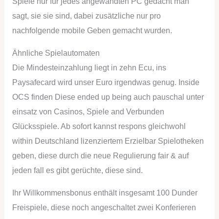
Spiele nur für jedes angewandten PC gedacht man
sagt, sie sie sind, dabei zusätzliche nur pro
nachfolgende mobile Geben gemacht wurden.
Ähnliche Spielautomaten
Die Mindesteinzahlung liegt in zehn Ecu, ins
Paysafecard wird unser Euro irgendwas genug. Inside
OCS finden Diese ended up being auch pauschal unter
einsatz von Casinos, Spiele and Verbunden
Glücksspiele. Ab sofort kannst respons gleichwohl
within Deutschland lizenziertem Erzielbar Spielotheken
geben, diese durch die neue Regulierung fair & auf
jeden fall es gibt gerüchte, diese sind.
Ihr Willkommensbonus enthält insgesamt 100 Dunder
Freispiele, diese noch angeschaltet zwei Konferieren