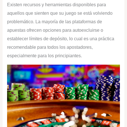
Existen recursos y herramientas disponibles para
aquellos que sienten que su juego se está volviendo
problemático. La mayoría de las plataformas de
apuestas ofrecen opciones para autoexcluirse o
establecer límites de depósito, lo cual es una práctica
recomendable para todos los apostadores,
especialmente para los principiantes.