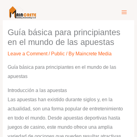
Skip
to
content
Guía básica para principiantes
en el mundo de las apuestas
Leave a Comment
/
Public
/ By
Maincrete Media
Guía básica para principiantes en el mundo de las
apuestas
Introducción a las apuestas
Las apuestas han existido durante siglos y, en la
actualidad, son una forma popular de entretenimiento
en todo el mundo. Desde apuestas deportivas hasta
juegos de casino, este mundo ofrece una amplia
variedad de opciones que pueden resultar atractivas