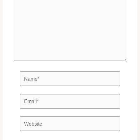
Name*
Email*
Website