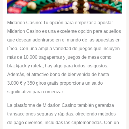
Midarion Casino: Tu opción para empezar a apostar
Midarion Casino es una excelente opción para aquellos
que desean adentrarse en el mundo de las apuestas en
línea. Con una amplia variedad de juegos que incluyen
más de 10,000 tragaperras y juegos de mesa como
blackjack y ruleta, hay algo para todos los gustos.
Además, el atractivo bono de bienvenida de hasta
3,000 € y 350 giros gratis proporciona un saldo
significativo para comenzar.
La plataforma de Midarion Casino también garantiza
transacciones seguras y rápidas, ofreciendo métodos
de pago diversos, incluidas las criptomonedas. Con un