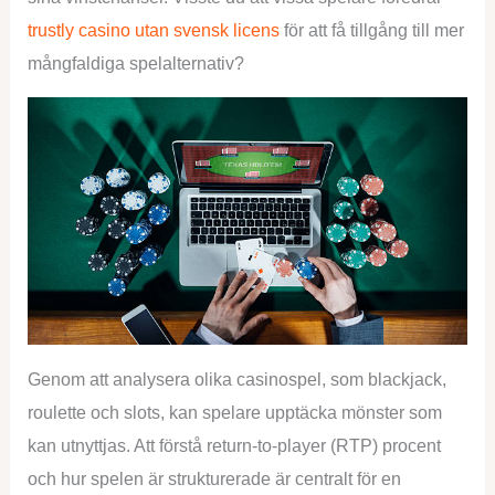
trustly casino utan svensk licens
för att få tillgång till mer
mångfaldiga spelalternativ?
Genom att analysera olika casinospel, som blackjack,
roulette och slots, kan spelare upptäcka mönster som
kan utnyttjas. Att förstå return-to-player (RTP) procent
och hur spelen är strukturerade är centralt för en