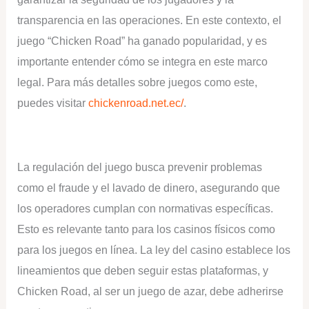
transparencia en las operaciones. En este contexto, el
juego “Chicken Road” ha ganado popularidad, y es
importante entender cómo se integra en este marco
legal. Para más detalles sobre juegos como este,
puedes visitar
chickenroad.net.ec/
.
La regulación del juego busca prevenir problemas
como el fraude y el lavado de dinero, asegurando que
los operadores cumplan con normativas específicas.
Esto es relevante tanto para los casinos físicos como
para los juegos en línea. La ley del casino establece los
lineamientos que deben seguir estas plataformas, y
Chicken Road, al ser un juego de azar, debe adherirse