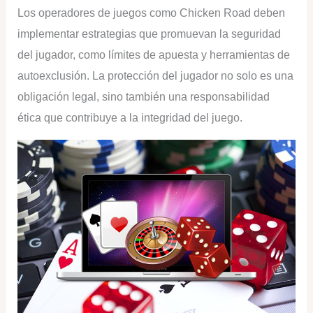
Los operadores de juegos como Chicken Road deben
implementar estrategias que promuevan la seguridad
del jugador, como límites de apuesta y herramientas de
autoexclusión. La protección del jugador no solo es una
obligación legal, sino también una responsabilidad
ética que contribuye a la integridad del juego.